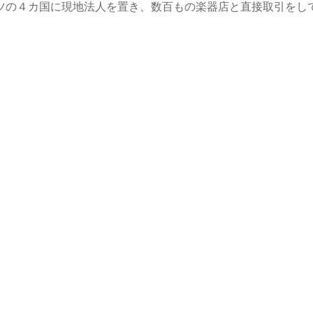
ツの４カ国に現地法人を置き、数百もの楽器店と直接取引をし